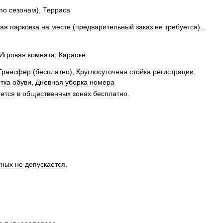
по
сезонам
),
Терраса
ная
парковка
на
месте
(
предварительный
заказ
не
требуется
) .
Игровая
комната
,
Караоке
Трансфер
(
бесплатно
),
Круглосуточная
стойка
регистрации
,
тка
обуви
,
Дневная
уборка
номера
ется
в
общественных
зонах
бесплатно
.
тных
не
допускается
.