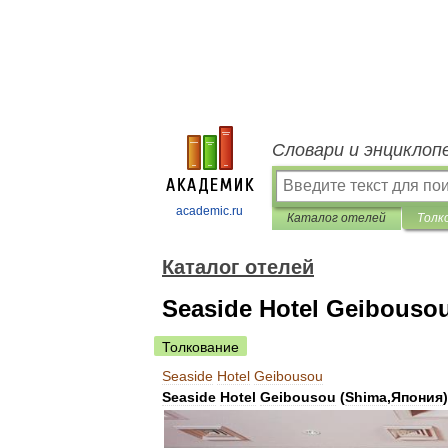
Словари и энциклоп
academic.ru
Каталог отелей
Толк
Каталог отелей
Seaside Hotel Geibouso
Толкование
Seaside
Hotel
Geibousou
Seaside
Hotel
Geibousou
(
Shima
,
Япония
)