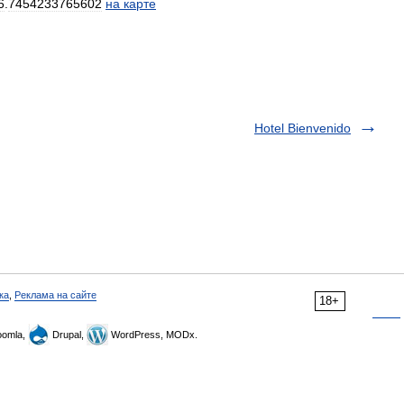
6
.
7454233765602
на
карте
Hotel Bienvenido
ка
,
Реклама на сайте
18+
omla,
Drupal,
WordPress, MODx.