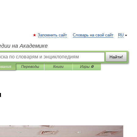
Запомнить сайт
Словарь на свой сайт
RU
едии на Академике
Найти!
ования
Переводы
Книги
Игры ⚽
u