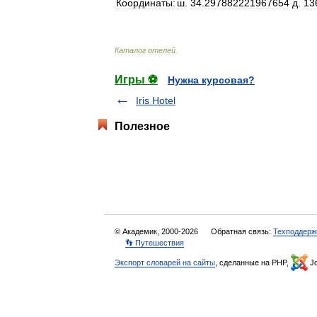
Координаты:
ш
.
34
.
297882221967654
д
.
13
Каталог
отелей
.
Игры ⚽
Нужна курсовая?
Iris Hotel
Полезное
© Академик, 2000-2026
Обратная связь:
Техподдерж
👣 Путешествия
Экспорт словарей на сайты
, сделанные на PHP,
Jo