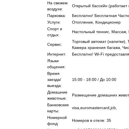
На
свежем
Открытый
бассейн
(
работает
воздухе:
Парковка:
Бесплатно
!
Бесплатная
Част
Услуги:
Отопление
,
Кондиционер
Спорт
и
Настольный
теннис
,
Массаж
,
отдых:
Торговый
автомат
(
напитки
),
Сервис:
Камера
хранения
багажа
,
Чис
Интернет:
Бесплатно
!
Wi
-
Fi
предоставля
Языки
общения:
Время
заезда
/
15:00
-
18:00
/
До
10:00
выезда:
Домашние
Размещение
домашних
живо
животные:
Банковские
visa
,
euromastercard
,
jcb
,
карты:
Номерной
Номеров
в
отеле:
35
фонд: