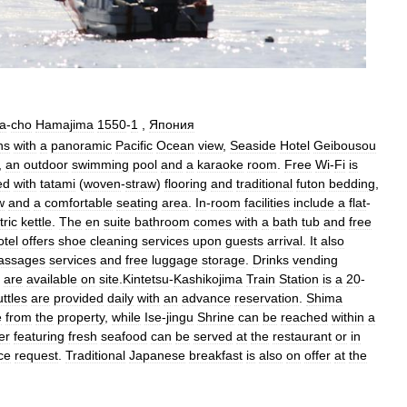
a
-
cho
Hamajima
1550
-
1
,
Япония
hs
with
a
panoramic
Pacific
Ocean
view
,
Seaside
Hotel
Geibousou
,
an
outdoor
swimming
pool
and
a
karaoke
room
.
Free
Wi
-
Fi
is
ed
with
tatami
(
woven
-
straw
)
flooring
and
traditional
futon
bedding
,
w
and
a
comfortable
seating
area
.
In
-
room
facilities
include
a
flat
-
tric
kettle
.
The
en
suite
bathroom
comes
with
a
bath
tub
and
free
otel
offers
shoe
cleaning
services
upon
guests
arrival
.
It
also
assages
services
and
free
luggage
storage
.
Drinks
vending
are
available
on
site
.
Kintetsu
-
Kashikojima
Train
Station
is
a
20
-
ttles
are
provided
daily
with
an
advance
reservation
.
Shima
e
from
the
property
,
while
Ise
-
jingu
Shrine
can
be
reached
within
a
er
featuring
fresh
seafood
can
be
served
at
the
restaurant
or
in
ce
request
.
Traditional
Japanese
breakfast
is
also
on
offer
at
the