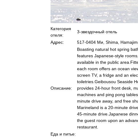
Категория
3
-
звездочный
отель
отеля:
Адрес:
517
-
0404
Ми
,
Shima
,
Hamajim
Boasting
natural
hot
spring
bat
features
Japanese
-
style
rooms
available
in
the
public
area
.
Fitt
each
room
offers
an
ocean
vie
screen
TV
,
a
fridge
and
an
elec
toiletries
.
Geibousou
Seaside
H
Описание:
provides
24
-
hour
front
desk
,
m
machines
and
ping
pong
tables
minute
drive
away
,
and
free
shu
Marineland
is
a
20
-
minute
driv
45
-
minute
drive
.
Japanese
dinn
the
guest
room
upon
an
advan
restaurant
.
Еда
и
питье: